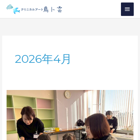
内
メ
容
イ
を
ス
ン
キ
メ
ッ
プ
ニ
2026年4月
ュ
ー
ク
リ
ニ
カ
ル