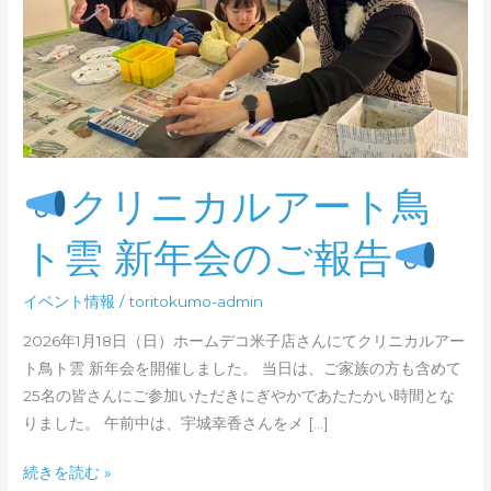
ア
ー
ト
鳥
ト
雲
新
クリニカルアート鳥
年
会
ト雲 新年会のご報告
の
ご
イベント情報
/
toritokumo-admin
報
告
2026年1月18日（日）ホームデコ米子店さんにてクリニカルアー
ト鳥ト雲 新年会を開催しました。 当日は、ご家族の方も含めて
25名の皆さんにご参加いただきにぎやかであたたかい時間とな
りました。 午前中は、宇城幸香さんをメ […]
続きを読む »