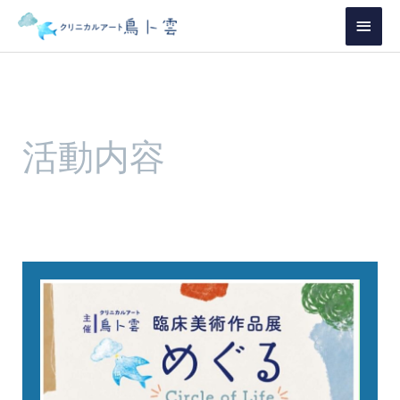
内
メ
容
イ
を
ス
ン
キ
メ
ッ
活動内容
プ
ニ
ュ
ー