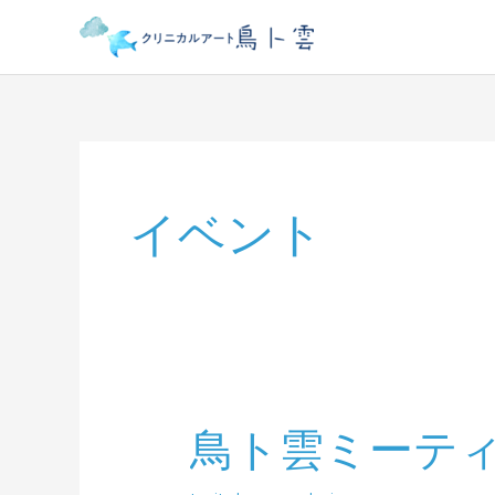
内
容
を
ス
キ
ッ
プ
イベント
鳥ト雲ミーテ
鳥
ト
雲