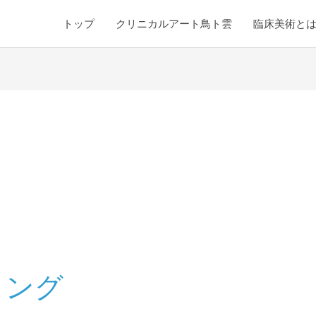
トップ
クリニカルアート鳥ト雲
臨床美術と
ィング