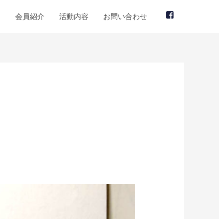
は
会員紹介
活動内容
お問い合わせ