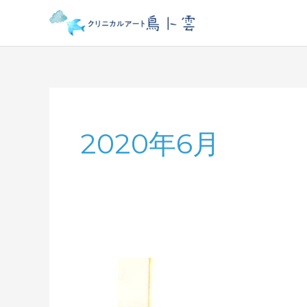
内
容
を
ス
キ
ッ
プ
2020年6月
鳥
ト
雲