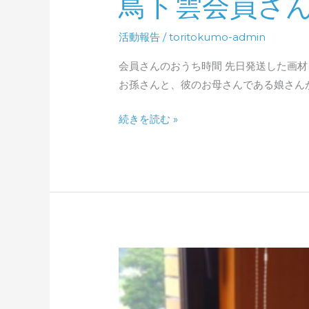
鳥ト雲会員さん
活動報告
/
toritokumo-admin
会員さんのおうち時間 先日発送した画
お孫さんと、彼のお母さんである娘さんが
続きを読む »
鳥
ト
雲