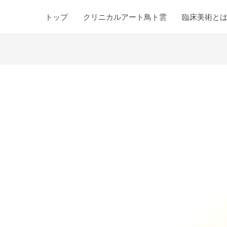
トップ
クリニカルアート鳥ト雲
臨床美術と