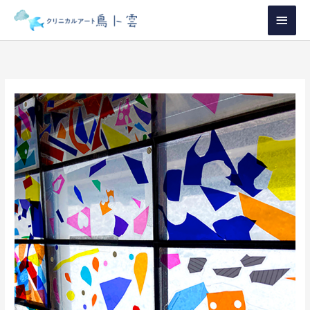
内
メ
容
イ
を
ス
ン
キ
メ
ッ
プ
ニ
ュ
ー