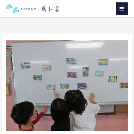
内
メ
容
イ
を
ス
ン
キ
メ
ッ
プ
ニ
ュ
ー