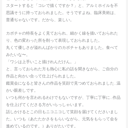
スタートすると「コレで描くですか？」と、アルミホイルを不
思議そうに持っておられました。そうですよね、臨床美術は、
普通ぢゃないです。だから、楽しい。
カボチャの特長をよく見ておられ、細かく線を描いておられた
り、色の変わった所を削って表現しておられました。
丸くて優しさが溢れんばかりのカボチャもありました。食べて
みたいな〜。
「ワシは上手いこと描けれんだけん。」
と、言っておられた方も熱心に私の話を聞きながら、ご自分の
作品と向かい合って仕上げられました。
鑑賞会になると皆さんの作品を笑顔で見つめておられました…温
かい眼差しです。
いつも何かを言われるわけでもないですが、丁寧に丁寧に…作品
を仕上げてくださる方がいらっしゃいます。
話しかけるとこの日もニコニコして笑顔を届けてくださいまし
た。いつも（あたたかさをもらいながら、元気をもらって会を
進めているのです。）ありがたいです。