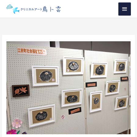
内
メ
容
イ
を
ス
ン
キ
メ
ッ
プ
ニ
ュ
ー